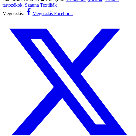
tartozékok
,
Szauna Textíliák
Megosztás:
Megosztás Facebook