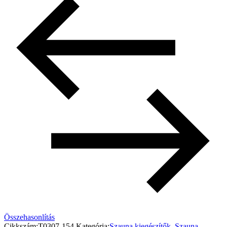
Összehasonlítás
Cikkszám:
T0307-154
Kategória:
Szauna kiegészítők
,
Szauna