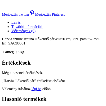
Megosztás Twitter
Megosztás Pinterest
Leírás
További információk
Vélemények (0)
Harvia szürke szauna ülőkendő pár 45×50 cm, 75% pamut – 25%
len, SAC80301
Tömeg
0,5 kg
Értékelések
Még nincsenek értékelések.
„Harvia ülőkendő pár” értékelése elsőként
Vélemény írásához
lépj be
előbb.
Hasonló termékek