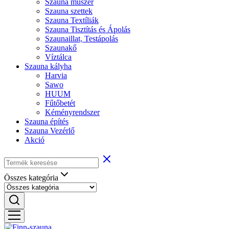
Szauna műszer
Szauna szettek
Szauna Textíliák
Szauna Tisztítás és Ápolás
Szaunaillat, Testápolás
Szaunakő
Víztálca
Szauna kályha
Harvia
Sawo
HUUM
Fűtőbetét
Kéményrendszer
Szauna építés
Szauna Vezérlő
Akció
Összes kategória