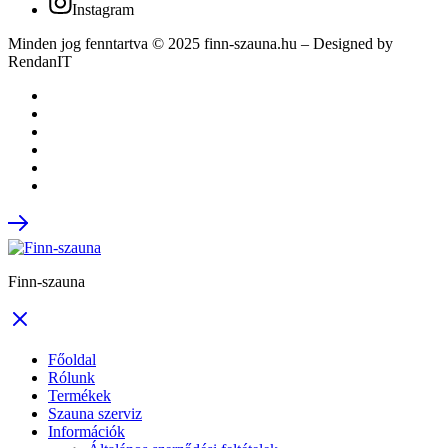
Instagram
Minden jog fenntartva © 2025 finn-szauna.hu –
Designed by
RendanIT
Finn-szauna
Főoldal
Rólunk
Termékek
Szauna szerviz
Információk