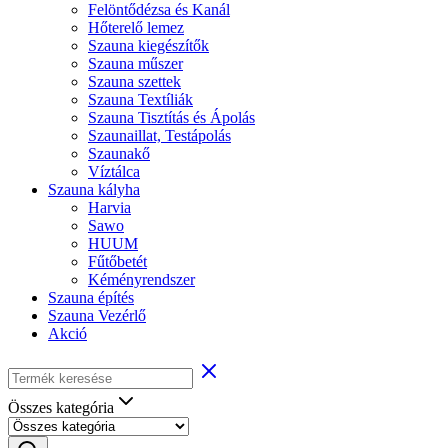
Felöntődézsa és Kanál
Hőterelő lemez
Szauna kiegészítők
Szauna műszer
Szauna szettek
Szauna Textíliák
Szauna Tisztítás és Ápolás
Szaunaillat, Testápolás
Szaunakő
Víztálca
Szauna kályha
Harvia
Sawo
HUUM
Fűtőbetét
Kéményrendszer
Szauna építés
Szauna Vezérlő
Akció
Összes kategória