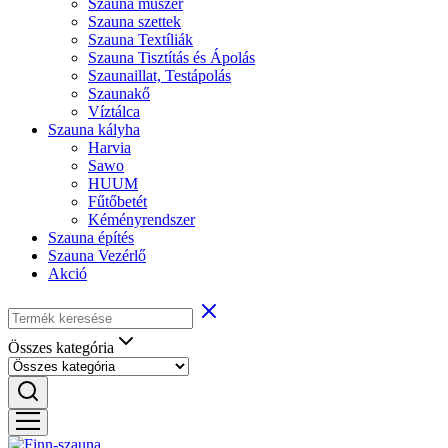
Szauna műszer
Szauna szettek
Szauna Textíliák
Szauna Tisztítás és Ápolás
Szaunaillat, Testápolás
Szaunakő
Víztálca
Szauna kályha
Harvia
Sawo
HUUM
Fűtőbetét
Kéményrendszer
Szauna építés
Szauna Vezérlő
Akció
Összes kategória