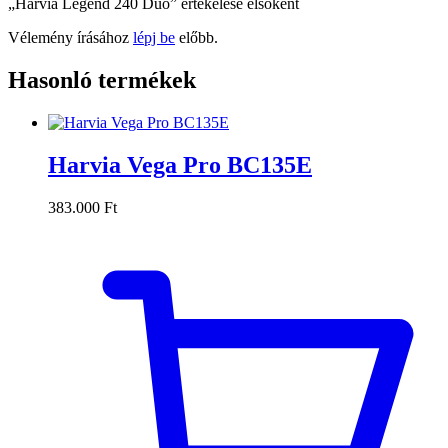
„Harvia Legend 240 Duo” értékelése elsőként
Vélemény írásához
lépj be
előbb.
Hasonló termékek
Harvia Vega Pro BC135E
383.000
Ft