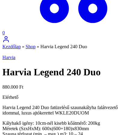
0
Kezdőlap
»
Shop
»
Harvia Legend 240 Duo
Harvia
Harvia Legend 240 Duo
880.000
Ft
Elérhető
Harvia Legend 240 Duo fatüzelésű szaunakályha falátvezető
idommal, luxus ajtókerettel WKLE20DUOM
Kályhakő igény: 10cm-nél kisebb kőátmérő: 200kg
Méretek (SzxHxM): 600x(600+180)x830mm
Szauna térfogat (min. – max.) m3: 10 – 24