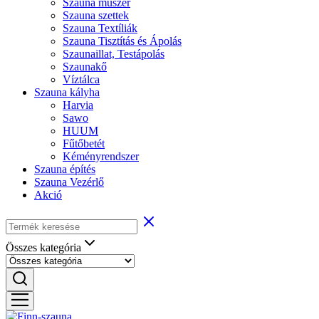
Szauna műszer
Szauna szettek
Szauna Textíliák
Szauna Tisztítás és Ápolás
Szaunaillat, Testápolás
Szaunakő
Víztálca
Szauna kályha
Harvia
Sawo
HUUM
Fűtőbetét
Kéményrendszer
Szauna építés
Szauna Vezérlő
Akció
Összes kategória