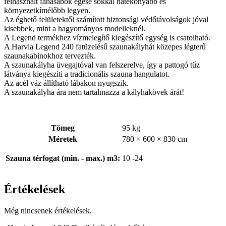
felhasznált fahasábok égése sokkal hatékonyabb és
környezetkímélőbb legyen.
Az éghető felületektől számított biztonsági védőtávolságok jóval
kisebbek, mint a hagyományos modelleknél.
A Legend termékhez vízmelegítő kiegészítő egység is csatolható.
A Harvia Legend 240 fatüzelésű szaunakályhát közepes légterű
szaunakabinokhoz tervezték.
A szaunakályha üvegajtóval van felszerelve, így a pattogó tűz
látványa kiegészíti a tradicionális szauna hangulatot.
Az acél váz állítható lábakon nyugszik.
A szaunakályha ára nem tartalmazza a kályhakövek árát!
Tömeg
95 kg
Méretek
780 × 600 × 830 cm
Szauna térfogat (min. - max.) m3:
10 -24
Értékelések
Még nincsenek értékelések.