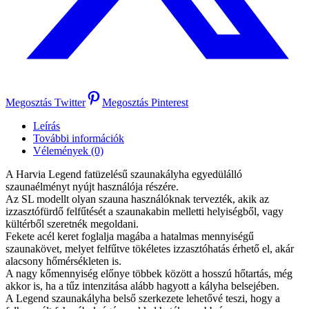
Megosztás Twitter
Megosztás Pinterest
Leírás
További információk
Vélemények (0)
A Harvia Legend fatüzelésű szaunakályha egyedülálló
szaunaélményt nyújt használója részére.
Az SL modellt olyan szauna használóknak tervezték, akik az
izzasztófürdő felfűtését a szaunakabin melletti helyiségből, vagy
kültérből szeretnék megoldani.
Fekete acél keret foglalja magába a hatalmas mennyiségű
szaunakövet, melyet felfűtve tökéletes izzasztóhatás érhető el, akár
alacsony hőmérsékleten is.
A nagy kőmennyiség előnye többek között a hosszú hőtartás, még
akkor is, ha a tűz intenzitása alább hagyott a kályha belsejében.
A Legend szaunakályha belső szerkezete lehetővé teszi, hogy a