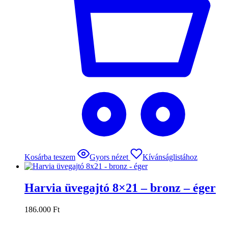
Kosárba teszem
Gyors nézet
Kívánságlistához
Harvia üvegajtó 8×21 – bronz – éger
186.000
Ft