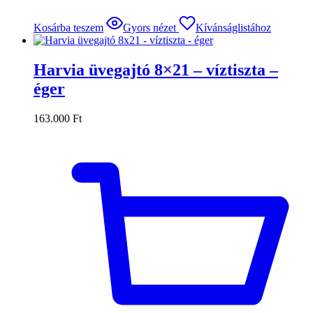
Kosárba teszem
Gyors nézet
Kívánságlistához
Harvia üvegajtó 8×21 – víztiszta –
éger
163.000
Ft