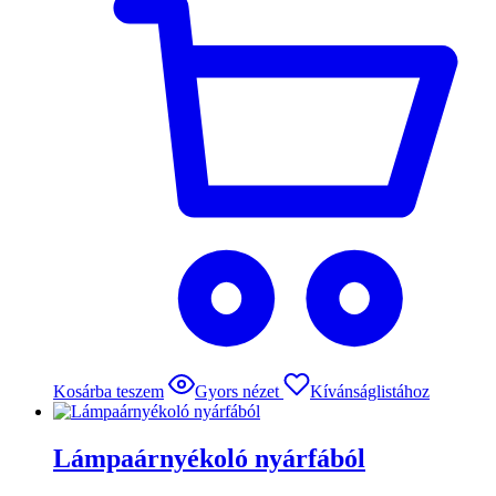
Kosárba teszem
Gyors nézet
Kívánságlistához
Lámpaárnyékoló nyárfából