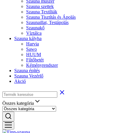
Szauna műszer
Szauna szettek
Szauna Textíliák
Szauna Tisztítás és Ápolás
Szaunaillat, Testápolás
Szaunakő
Víztálca
Szauna kályha
Harvia
Sawo
HUUM
Fűtőbetét
Kéményrendszer
Szauna építés
Szauna Vezérlő
Akció
Összes kategória