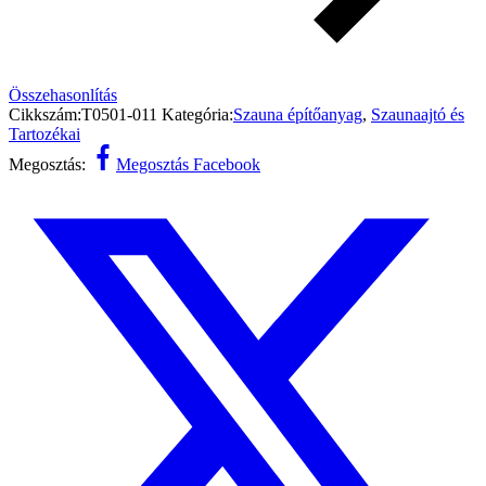
Összehasonlítás
Cikkszám:
T0501-011
Kategória:
Szauna építőanyag
,
Szaunaajtó és
Tartozékai
Megosztás:
Megosztás Facebook