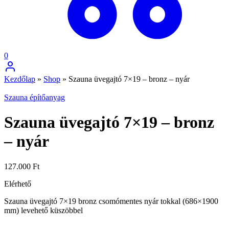
0
Kezdőlap
»
Shop
»
Szauna üvegajtó 7×19 – bronz – nyár
Szauna építőanyag
Szauna üvegajtó 7×19 – bronz
– nyár
127.000
Ft
Elérhető
Szauna üvegajtó 7×19 bronz csomómentes nyár tokkal (686×1900
mm) levehető küszöbbel