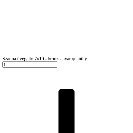
Szauna üvegajtó 7x19 - bronz - nyár quantity