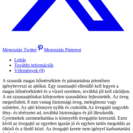
Megosztás Twitter
Megosztás Pinterest
Leírás
További információk
Vélemények (0)
A szaunák magas hőmérséklete és páratartalma jelentősen
igénybeveszi az ajtókat. Egy szaunaajtó ellenálló kell legyen a
magas hőmérséklettel és a vízzel szemben, továbbá jól kell záródjon.
A mi szaunaajtóinkat kifejezetten szaunákhoz fejlesztették. Az üveg
megerősített, 8 mm vastag biztonsági üveg, melegbronz vagy
színtelen. Az ajtó könnyen nyílik és csukódik.Az üvegajtó nagyobb
fény- és térérzetet ad, továbbá biztonságos és jól illeszkedik.
Gyermekek szemmeltartása is könnyebb üvegajtón keresztül. Ezen
kívül az üvegajtó az egyetlen igazán jó és egyben tartós megoldás az
öltöző és a fürdő közé. Az üvegajtó kerete nem igényel karbantartást