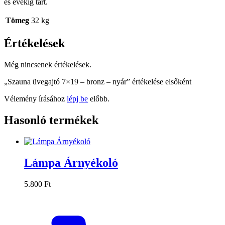
és évekig tart.
Tömeg
32 kg
Értékelések
Még nincsenek értékelések.
„Szauna üvegajtó 7×19 – bronz – nyár” értékelése elsőként
Vélemény írásához
lépj be
előbb.
Hasonló termékek
Lámpa Árnyékoló
5.800
Ft