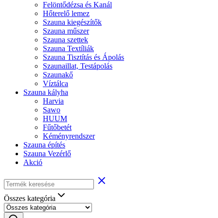
Felöntődézsa és Kanál
Hőterelő lemez
Szauna kiegészítők
Szauna műszer
Szauna szettek
Szauna Textíliák
Szauna Tisztítás és Ápolás
Szaunaillat, Testápolás
Szaunakő
Víztálca
Szauna kályha
Harvia
Sawo
HUUM
Fűtőbetét
Kéményrendszer
Szauna építés
Szauna Vezérlő
Akció
Összes kategória