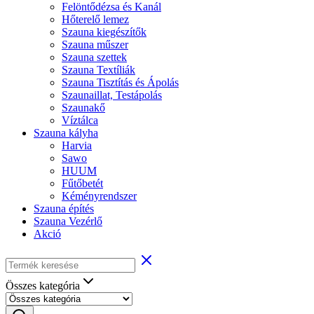
Felöntődézsa és Kanál
Hőterelő lemez
Szauna kiegészítők
Szauna műszer
Szauna szettek
Szauna Textíliák
Szauna Tisztítás és Ápolás
Szaunaillat, Testápolás
Szaunakő
Víztálca
Szauna kályha
Harvia
Sawo
HUUM
Fűtőbetét
Kéményrendszer
Szauna építés
Szauna Vezérlő
Akció
Összes kategória